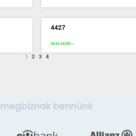
4427
READ MORE »
1
2
3
4
 megbíznak bennünk