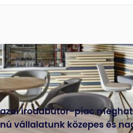
 hazai irodabútor-piac meghat
ú vállalatunk közepes és na