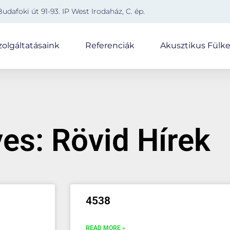
Budafoki út 91-93. IP West Irodaház, C. ép.
zolgáltatásaink
Referenciák
Akusztikus Fülk
es: Rövid Hírek
4538
READ MORE »