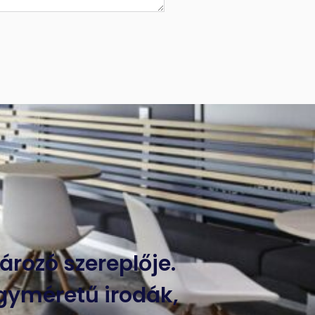
ározó szereplője.
gyméretű irodák,