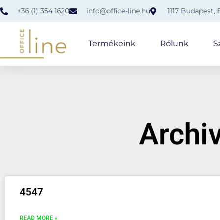
+36 (1) 354 1620
info@office-line.hu
1117 Budapest, 
Termékeink
Rólunk
S
Archiv
4547
READ MORE »