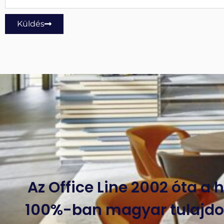
Küldés
Az Office Line 2002 óta a
100%-ban magyar tulajdon