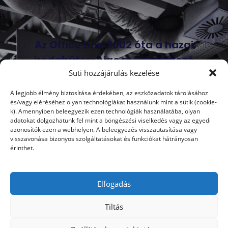
Az Office Line 2002 óta a hazai
irodabútor-piac meghatározó
Süti hozzájárulás kezelése
szereplője. 100%-ban magyar
tulajdonú vállalatunk közepes és
A legjobb élmény biztosítása érdekében, az eszközadatok tárolásához
és/vagy eléréséhez olyan technológiákat használunk mint a sütik (cookie-
nagyméretű irodák, irodaházak
k). Amennyiben beleegyezik ezen technológiák használatába, olyan
belsőépítészeti tervezésével, valamint
adatokat dolgozhatunk fel mint a böngészési viselkedés vagy az egyedi
azonosítók ezen a webhelyen. A beleegyezés visszautasítása vagy
berendezésével foglalkozik.
visszavonása bizonyos szolgáltatásokat és funkciókat hátrányosan
érinthet.
Elfogadás
Tiltás