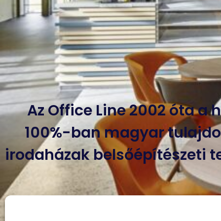
Az Office Line 2002 óta a
100%-ban magyar tulajdon
irodaházak belsőépítészeti t