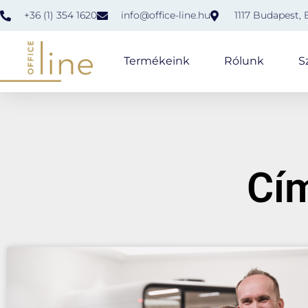
+36 (1) 354 1620
info@office-line.hu
1117 Budapest, 
Termékeink
Rólunk
S
Cí