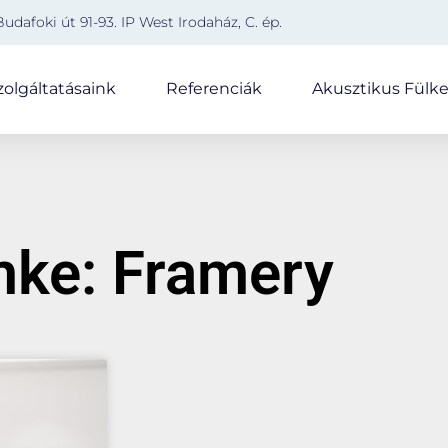
Budafoki út 91-93. IP West Irodaház, C. ép.
zolgáltatásaink
Referenciák
Akusztikus Fülk
mke: Framery