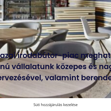
 hazai irodabútor-piac meghat
ú vállalatunk közepes és na
ervezésével, valamint berende
Süti hozzájárulás kezelése