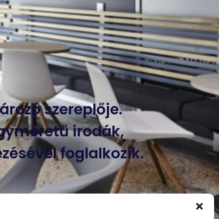
ározó szereplője.
gyméretű irodák,
zésével foglalkozik.