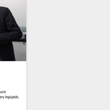
luzív
ry legújabb,