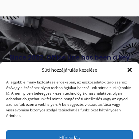
Since 2002, Office Line has been a key
player in the domestic office furniture
Süti hozzájárulás kezelése
market. Our 100% Hungarian-owned
A legjobb élmény biztosítása érdekében, az eszközadatok tárolásához
company deals with the interior design
és/vagy eléréséhez olyan technológiákat használunk mint a sütik (cookie-
and furnishing of medium-sized and
k). Amennyiben beleegyezik ezen technológiák használatába, olyan
adatokat dolgozhatunk fel mint a böngészési viselkedés vagy az egyedi
large offices and office buildings.
azonosítók ezen a webhelyen. A beleegyezés visszautasítása vagy
visszavonása bizonyos szolgáltatásokat és funkciókat hátrányosan
érinthet.
Elfogadás